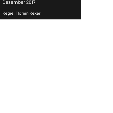
Dezember 2017
Regie: Florian Rexer
Rolle: Käsehändler 1 / Ensemble
Freude - Jugendmusik
Islikon-Kefikon
Mai 2014
Regie: Marcel Bürgi
Rolle: Geschäftsmann
Singa-Pur
2023 - ...
Mitglied des Chors als Tenor