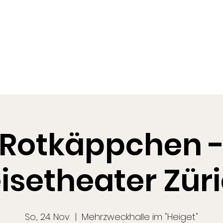
Start
Vita
Rotkäppchen 
isetheater Zür
So., 24. Nov.
  |  
Mehrzweckhalle im "Heiget"