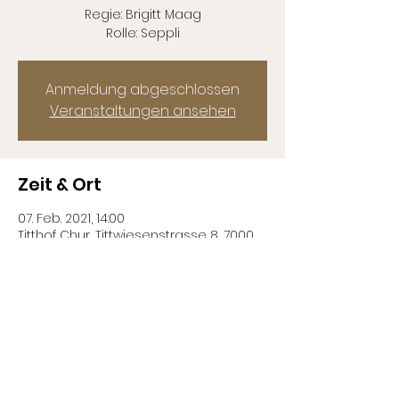
Regie: Brigitt Maag
Rolle: Seppli
Anmeldung abgeschlossen
Veranstaltungen ansehen
Zeit & Ort
07. Feb. 2021, 14:00
Titthof Chur, Tittwiesenstrasse 8, 7000
Chur, Schweiz
Diese Veranstaltung teilen