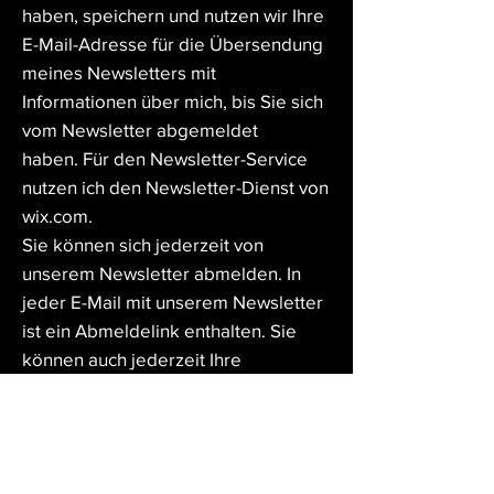
haben, speichern und nutzen wir Ihre
E-Mail-Adresse für die Übersendung
meines Newsletters mit
Informationen über mich, bis Sie sich
vom Newsletter abgemeldet
haben.
Für den Newsletter-Service
nutzen ich den Newsletter-Dienst von
wix.com.
Sie können sich jederzeit von
unserem Newsletter abmelden. In
jeder E-Mail mit unserem Newsletter
ist ein Abmeldelink enthalten. Sie
können auch jederzeit Ihre
Einwilligung in die Nutzung ihrer E-
Mail-Adresse für die Zukunft uns
gegenüber widerrufen. Nutzen Sie
hierzu bitte die unten angegeben